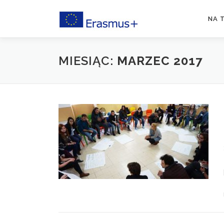
Przejdź
do
NA 
treści
MIESIĄC:
MARZEC 2017