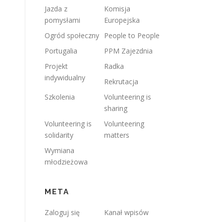
Jazda z
Komisja
pomysłami
Europejska
Ogród społeczny
People to People
Portugalia
PPM Zajezdnia
Projekt
Radka
indywidualny
Rekrutacja
Szkolenia
Volunteering is
sharing
Volunteering is
Volunteering
solidarity
matters
Wymiana
młodzieżowa
META
Zaloguj się
Kanał wpisów