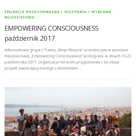
EDUKACJA POZAFORMALNA
/
HISZPANIA
/
WYMIANA
MŁODZIEŻOWA
EMPOWERING CONSCIOUSNESS
październik 2017
Kilkuosobowa grupa z Tratwy „Moje Miejsce” uczestniczyła w wymianie
młodzieżowej „Empowering Consciousness” w Hiszpanii, w dniach 16-23
października 2017. Organizacja Xeración przygotowała z tej okazji
projekt zawierający treningi z elementami …