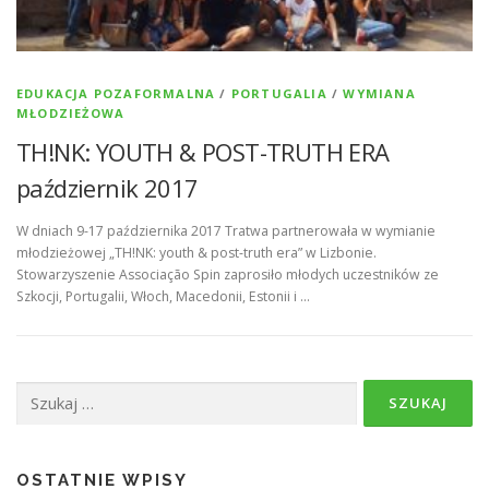
EDUKACJA POZAFORMALNA
/
PORTUGALIA
/
WYMIANA
MŁODZIEŻOWA
TH!NK: YOUTH & POST-TRUTH ERA
październik 2017
W dniach 9-17 października 2017 Tratwa partnerowała w wymianie
młodzieżowej „TH!NK: youth & post-truth era” w Lizbonie.
Stowarzyszenie Associação Spin zaprosiło młodych uczestników ze
Szkocji, Portugalii, Włoch, Macedonii, Estonii i …
Szukaj:
OSTATNIE WPISY