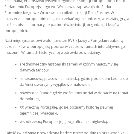
Schumana, Przedstawicielstwo Regionalne Komisji Europejskiej i Biuro
Parlamentu Europejskiego we Wrocławiu zapraszają do Parku
Staromiejskiego we Wrocławiu na piknik z okazji Dnia Europy. W
miasteczku europejskim na gości czekać będą konkursy, warsztaty, gry, a
także stoiska informacyjne partnerów instytucji, organizacji i krajów
europejskich.
Nasi międzynarodowi wolontariusze EVS z Jazdy z Pomysłami zabiorą
uczestników w europejską podróż w czasie w ramach interaktywnego
muzeum. W ramach historycznej wędrówki odwiedzimy:
średniowieczny hiszpański zamek w którym nauczymy się
dawnych tańców,
renesansową pracownię malarską, gdzie pod okiem Leonardo
da Vinci stworzymy wyjątkowe malowidła,
oświeconą Francję gdzie weźmiemy udział w debacie na temat
demokracji,
XX wieczną Portugalię, gdzie poznamy historię pewnej
tajemniczej kwiaciarki,
współczesną Europę z jej geograficzną łamigłówką.
Całość zwiedzania prowadzona będzie przez polskiego przewodnika,