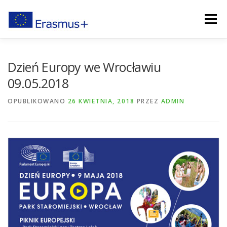
Przejdź
do
Menu
treści
NA TRATWIE
O NAS
DZIAŁALNOŚĆ
VIDEO
Dzień Europy we Wrocławiu
09.05.2018
GALERIA
AKTUALNOŚCI
KONTAKT
COOKIES
OPUBLIKOWANO
26 KWIETNIA, 2018
PRZEZ
ADMIN