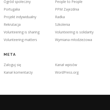
Ogród społeczny
People to People
Portugalia
PPM Zajezdnia
Projekt indywidualny
Radka
Rekrutacja
Szkolenia
Volunteering is sharing
Volunteering is solidarity
Volunteering matters
Wymiana młodzieżowa
META
Zaloguj się
Kanał wpisów
Kanał komentarzy
WordPress.org